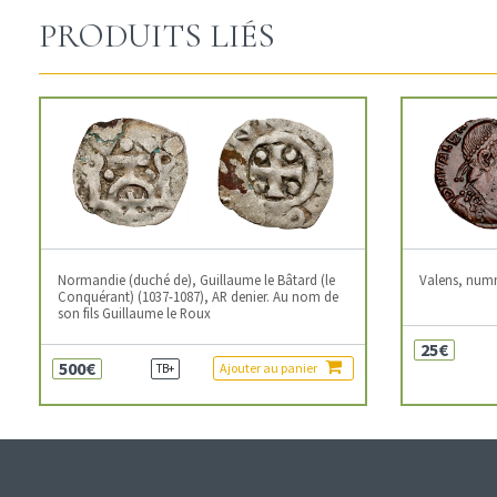
PRODUITS LIÉS
Normandie (duché de), Guillaume le Bâtard (le
Valens, num
Conquérant) (1037-1087), AR denier. Au nom de
son fils Guillaume le Roux
25€
500€
Ajouter au panier
TB+