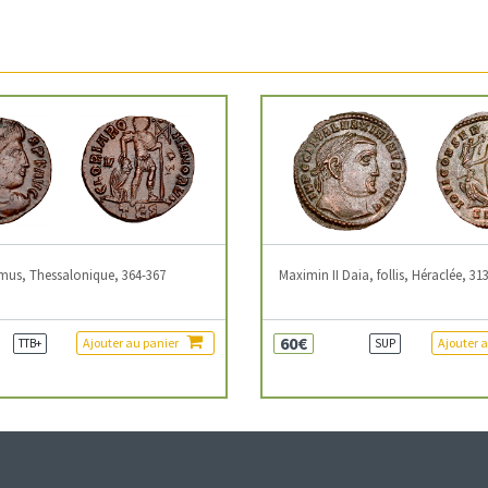
mus, Thessalonique, 364-367
Maximin II Daia, follis, Héraclée, 31
60€
Ajouter au panier
Ajouter 
TTB+
SUP