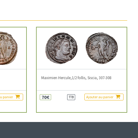
3
Maximien Hercule,1/2 follis, Siscia, 307-308
70€
au panier
Ajouter au panier
TTB