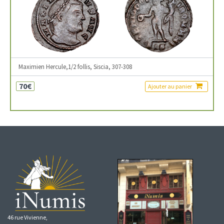
Maximien Hercule,1/2 follis, Siscia, 307-308
70€
Ajouter au panier
46 rue Vivienne,