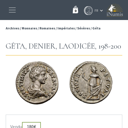
0
Archives
/
Monnaies
/
Romaines
/
Impériales
/
Sévères
/
Géta
GÉTA, DENIER, LAODICÉE, 198-200
Vendu
180€