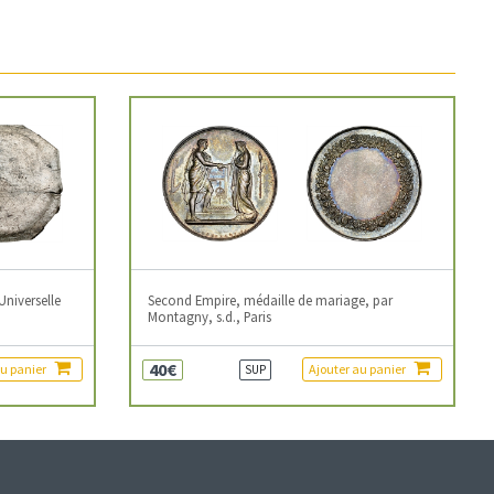
Universelle
Second Empire, médaille de mariage, par
Montagny, s.d., Paris
40€
au panier
Ajouter au panier
SUP