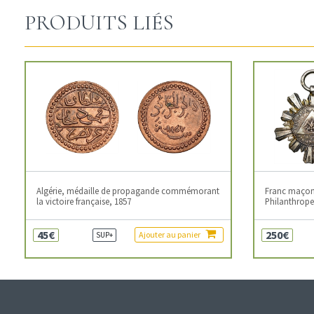
PRODUITS LIÉS
Algérie, médaille de propagande commémorant
Franc maçonn
la victoire française, 1857
Philanthropes
45€
250€
Ajouter au panier
SUP+