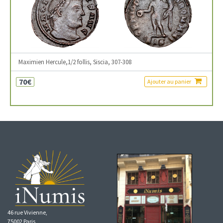
Maximien Hercule,1/2 follis, Siscia, 307-308
70€
Ajouter au panier
46 rue Vivienne,
75002 Paris