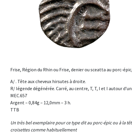
Frise, Région du Rhin ou Frise, denier ou sceatta au porc-épic, 
A/ . Tête aux cheveux hirsutes à droite.
R/ légende dégénérée. Carré, au centre, T, T, I et I autour d’u
MEC.657
Argent – 0,84g – 12,0mm – 3 h.
TTB
Un très bel exemplaire pour ce type dit au porc-épic ou à la têt
croisettes comme habituellement