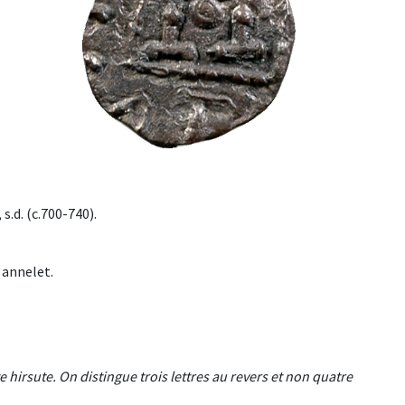
s.d. (c.700-740).
n annelet.
e hirsute. On distingue trois lettres au revers et non quatre