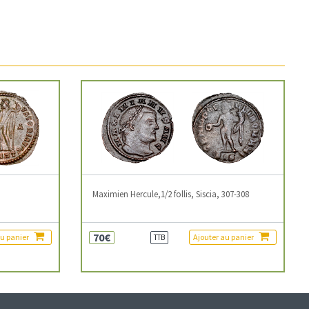
3
Maximien Hercule,1/2 follis, Siscia, 307-308
70€
au panier
Ajouter au panier
TTB