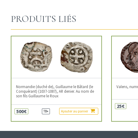
PRODUITS LIÉS
Normandie (duché de), Guillaume le Bâtard (le
Valens, num
Conquérant) (1037-1087), AR denier. Au nom de
son fils Guillaume le Roux
25€
500€
Ajouter au panier
TB+