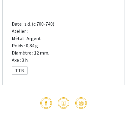
Date : s.d. (c.700-740)
Atelier :
Métal : Argent
Poids : 0,84 g.
Diamètre : 12 mm.
Axe : 3 h.
TTB