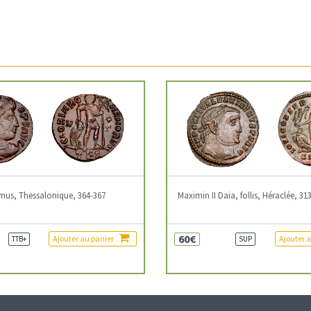
mus, Thessalonique, 364-367
Maximin II Daia, follis, Héraclée, 31
60€
Ajouter au panier
Ajouter 
TTB+
SUP