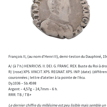
François II, (au nom d’Henri II), demi-teston du Dauphiné, 1
A/ (à 7 h.) HENRICVS. II. DEI. G. FRANC. REX. Buste du Roi à dro
R/ (rose) XPS. VINCIT. XPS. REGNAT. XPS. INP. (date). (différ
couronnées ; lettre d’atelier à la pointe de l’écu.
Dy.1036 – Sb.4598
Argent – 4,57g – 24,7mm – 6 h.
RRR. TB / TB+
Le dernier chiffre du millésime est peu lisible mais semble u