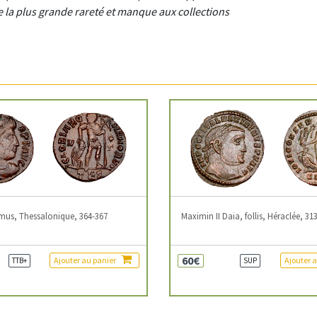
 la plus grande rareté et manque aux collections
mus, Thessalonique, 364-367
Maximin II Daia, follis, Héraclée, 31
60€
Ajouter au panier
Ajouter 
TTB+
SUP