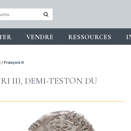
TER
VENDRE
RESSOURCES
I
)
/
François II
RI II), DEMI-TESTON DU