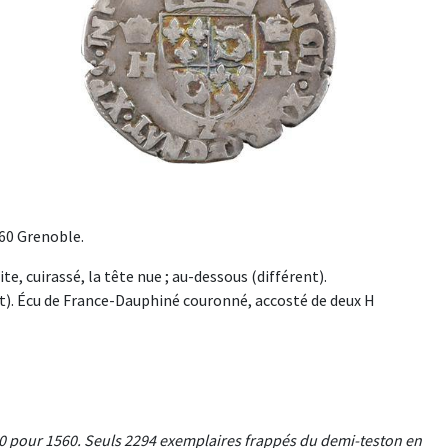
560 Grenoble.
ite, cuirassé, la tête nue ; au-dessous (différent).
ent). Écu de France-Dauphiné couronné, accosté de deux H
n 0 pour 1560. Seuls 2294 exemplaires frappés du demi-teston en