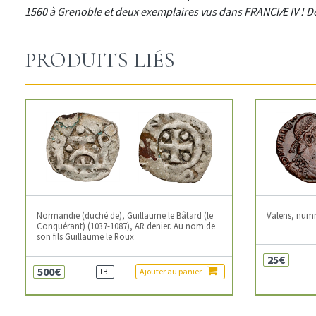
1560 à Grenoble et deux exemplaires vus dans FRANCIÆ IV ! De
PRODUITS LIÉS
Normandie (duché de), Guillaume le Bâtard (le
Valens, num
Conquérant) (1037-1087), AR denier. Au nom de
son fils Guillaume le Roux
25€
500€
Ajouter au panier
TB+