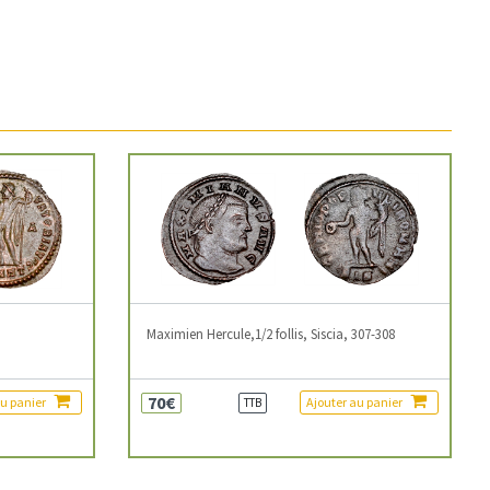
3
Maximien Hercule,1/2 follis, Siscia, 307-308
70€
au panier
Ajouter au panier
TTB