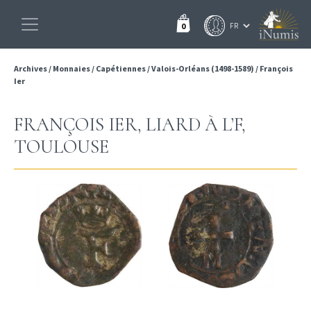
0
Archives
/
Monnaies
/
Capétiennes
/
Valois-Orléans (1498-1589)
/
François
Ier
FRANÇOIS IER, LIARD À L’F,
TOULOUSE