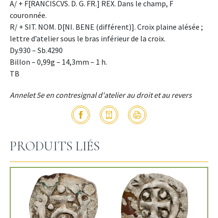
A/ + F[RANCISCVS. D. G. FR.] REX. Dans le champ, F
couronnée.
R/ + SIT. NOM. D[NI. BENE (différent)]. Croix plaine alésée ;
lettre d’atelier sous le bras inférieur de la croix.
Dy.930 – Sb.4290
Billon – 0,99g – 14,3mm – 1 h.
TB
Annelet 5e en contresignal d'atelier au droit et au revers
PRODUITS LIÉS