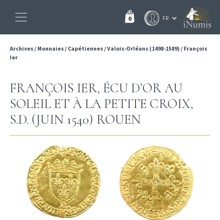
0
Archives
/
Monnaies
/
Capétiennes
/
Valois-Orléans (1498-1589)
/
François
Ier
FRANÇOIS IER, ÉCU D’OR AU
SOLEIL ET À LA PETITE CROIX,
S.D. (JUIN 1540) ROUEN