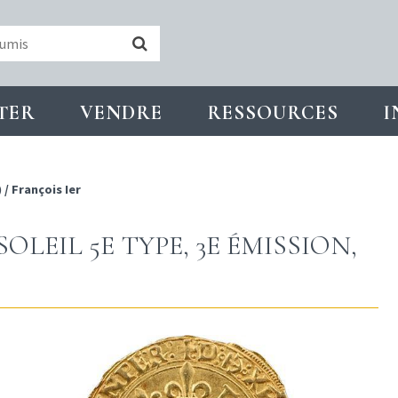
TER
VENDRE
RESSOURCES
I
)
/
François Ier
OLEIL 5E TYPE, 3E ÉMISSION,