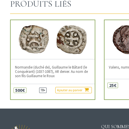
PRODUITS LIÉS
Normandie (duché de), Guillaume le Bâtard (le
Valens, num
Conquérant) (1037-1087), AR denier. Au nom de
son fils Guillaume le Roux
25€
500€
Ajouter au panier
TB+
QUI SOMMES