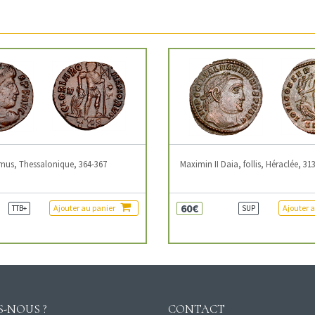
mus, Thessalonique, 364-367
Maximin II Daia, follis, Héraclée, 31
60€
Ajouter au panier
Ajouter 
TTB+
SUP
-NOUS ?
CONTACT