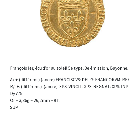
François Ier, écu d’or au soleil 5e type, 3e émission, Bayonne.
A/ + (différent) (ancre) FRANCISCVS: DEI: G: FRANCORVM: REX.
R/ :+: (différent): (ancre): XPS: VINCIT: XPS: REGNAT: XPS: INP
Dy.775
Or – 3,36g – 26,2mm – 9 h.
SUP