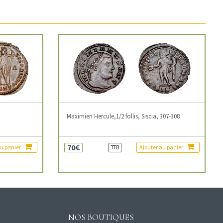
3
Maximien Hercule,1/2 follis, Siscia, 307-308
70€
au panier
Ajouter au panier
TTB
NOS BOUTIQUES