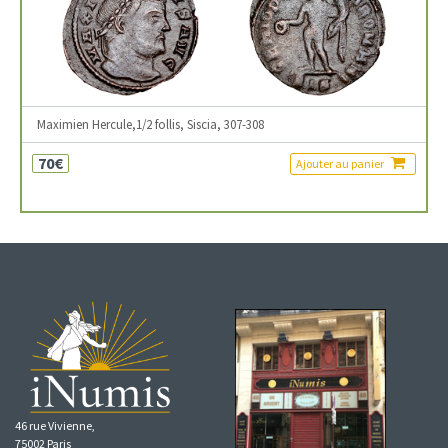
Maximien Hercule,1/2 follis, Siscia, 307-308
70€
Ajouter au panier
46 rue Vivienne,
75002 Paris