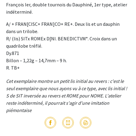
François Ier, double tournois du Dauphiné, 1er type, atelier
indéterminé.
A/ + FRAN[CISC+ FRAN]CO+ RE+. Deux lis et un dauphin
dans un trilobe.
R/ (lis) SITx ROMEx D[NI. BENEDICTVM°. Croix dans un
quadrilobe tréflé.
Dy.871
Billon – 1,22g – 14,7mm – 9 h.
R. TB+
Cet exemplaire montre un petit lis initial au revers : c'est le
seul exemplaire que nous ayons vu à ce type, avec lis initial !
S de SIT inversée au revers et ROME pour NOME. L'atelier
reste indéterminé, il pourrait s'agir d'une imitation
piémontaise