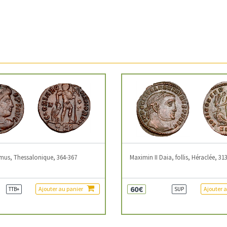
mus, Thessalonique, 364-367
Maximin II Daia, follis, Héraclée, 31
60€
Ajouter au panier
Ajouter 
TTB+
SUP