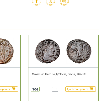
3
Maximien Hercule,1/2 follis, Siscia, 307-308
70€
au panier
Ajouter au panier
TTB