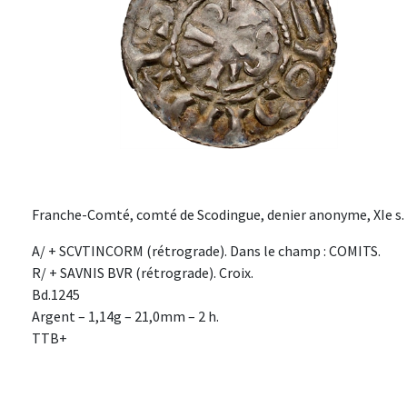
Franche-Comté, comté de Scodingue, denier anonyme, XIe s.
A/ + SCVTINCORM (rétrograde). Dans le champ : COMITS.
R/ + SAVNIS BVR (rétrograde). Croix.
Bd.1245
Argent – 1,14g – 21,0mm – 2 h.
TTB+