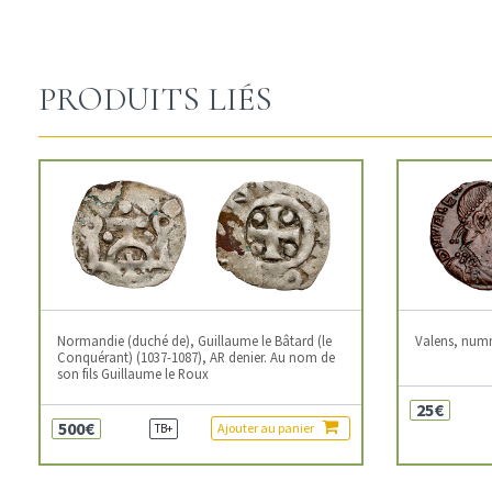
PRODUITS LIÉS
Normandie (duché de), Guillaume le Bâtard (le
Valens, num
Conquérant) (1037-1087), AR denier. Au nom de
son fils Guillaume le Roux
25€
500€
Ajouter au panier
TB+