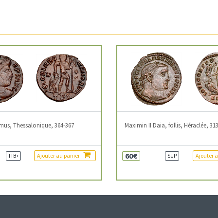
mus, Thessalonique, 364-367
Maximin II Daia, follis, Héraclée, 31
60€
Ajouter au panier
Ajouter 
TTB+
SUP