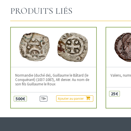
PRODUITS LIÉS
Normandie (duché de), Guillaume le Bâtard (le
Valens, num
Conquérant) (1037-1087), AR denier. Au nom de
son fils Guillaume le Roux
25€
500€
Ajouter au panier
TB+