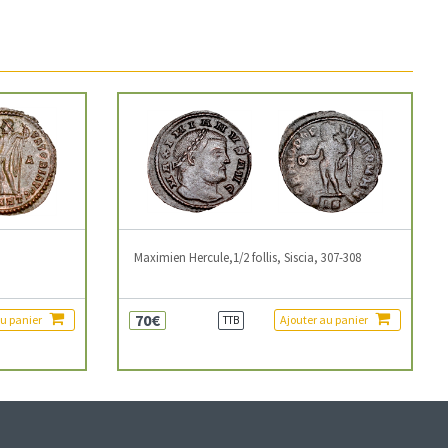
3
Maximien Hercule,1/2 follis, Siscia, 307-308
70€
au panier
Ajouter au panier
TTB