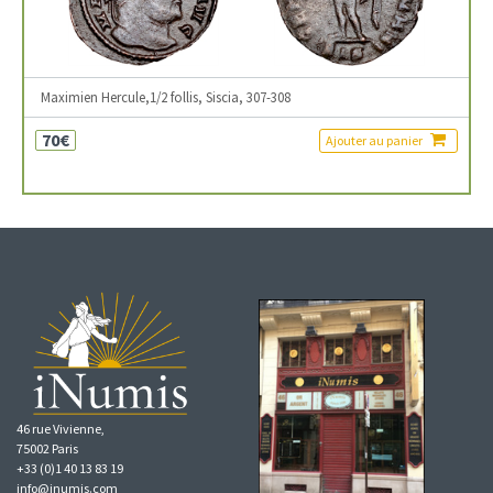
Maximien Hercule,1/2 follis, Siscia, 307-308
70€
Ajouter au panier
46 rue Vivienne,
75002 Paris
+33 (0)1 40 13 83 19
info@inumis.com