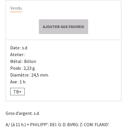
Vendu
AJOUTER AUX FAVORIS
Date : s.d
Atelier :
Métal : Billon
Poids : 2,23 g.
Diamètre : 24,5 mm.
Axe : 1 h.
TB+
Gros d’argent. s.d.
A/ (à 11 h.) + PHILIPP’: DEI: G: D: BVRG: Z: COM: FLAND’.