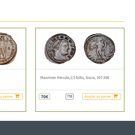
3
Maximien Hercule,1/2 follis, Siscia, 307-308
70€
au panier
Ajouter au panier
TTB