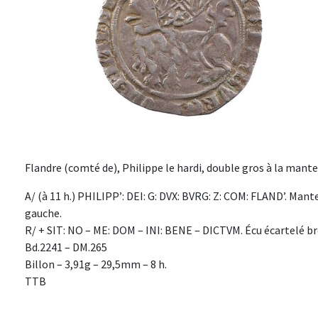
Flandre (comté de), Philippe le hardi, double gros à la mante
A/ (à 11 h.) PHILIPP’: DEI: G: DVX: BVRG: Z: COM: FLAND’. Man
gauche.
R/ + SIT: NO – ME: DOM – INI: BENE – DICTVM. Écu écartelé br
Bd.2241 – DM.265
Billon – 3,91g – 29,5mm – 8 h.
TTB