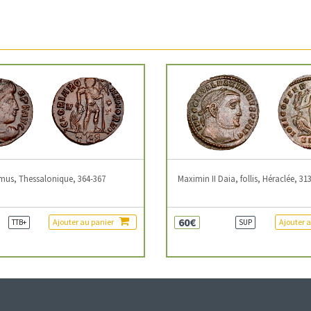
mus, Thessalonique, 364-367
Maximin II Daia, follis, Héraclée, 31
60€
Ajouter au panier
Ajouter 
TTB+
SUP