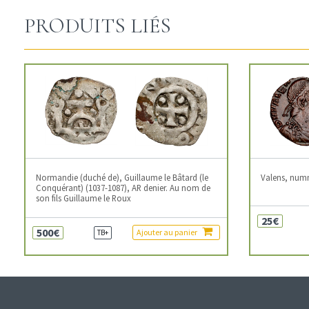
PRODUITS LIÉS
Normandie (duché de), Guillaume le Bâtard (le
Valens, num
Conquérant) (1037-1087), AR denier. Au nom de
son fils Guillaume le Roux
25€
500€
Ajouter au panier
TB+