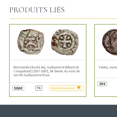
PRODUITS LIÉS
Normandie (duché de), Guillaume le Bâtard (le
Valens, num
Conquérant) (1037-1087), AR denier. Au nom de
son fils Guillaume le Roux
25€
500€
Ajouter au panier
TB+