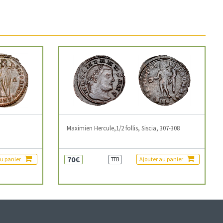
3
Maximien Hercule,1/2 follis, Siscia, 307-308
70€
au panier
Ajouter au panier
TTB