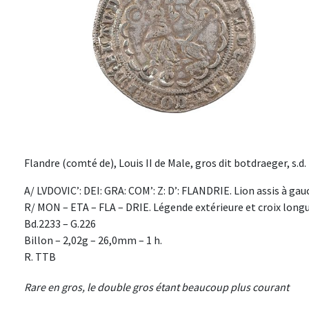
Flandre (comté de), Louis II de Male, gros dit botdraeger, s.d.
A/ LVDOVIC’: DEI: GRA: COM’: Z: D’: FLANDRIE. Lion assis à ga
R/ MON – ETA – FLA – DRIE. Légende extérieure et croix long
Bd.2233 – G.226
Billon – 2,02g – 26,0mm – 1 h.
R. TTB
Rare en gros, le double gros étant beaucoup plus courant