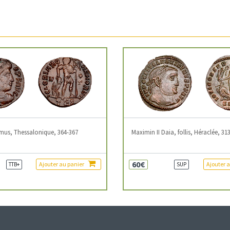
mus, Thessalonique, 364-367
Maximin II Daia, follis, Héraclée, 31
60€
Ajouter au panier
Ajouter 
TTB+
SUP