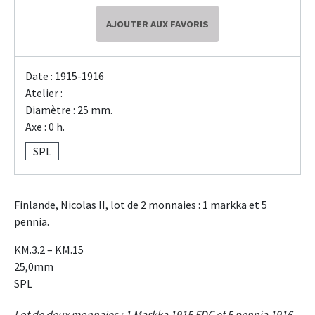
AJOUTER AUX FAVORIS
Date : 1915-1916
Atelier :
Diamètre : 25 mm.
Axe : 0 h.
SPL
Finlande, Nicolas II, lot de 2 monnaies : 1 markka et 5
pennia.
KM.3.2 – KM.15
25,0mm
SPL
Lot de deux monnaies : 1 Markka 1915 FDC et 5 pennia 1916