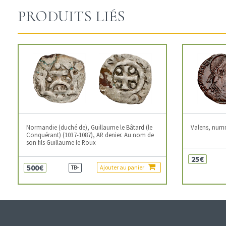
PRODUITS LIÉS
Normandie (duché de), Guillaume le Bâtard (le
Valens, num
Conquérant) (1037-1087), AR denier. Au nom de
son fils Guillaume le Roux
25€
500€
Ajouter au panier
TB+