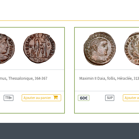
mus, Thessalonique, 364-367
Maximin II Daia, follis, Héraclée, 31
60€
Ajouter au panier
Ajouter 
TTB+
SUP