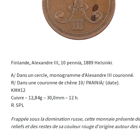
Finlande, Alexandre III, 10 penniä, 1889 Helsinki.
A/ Dans un cercle, monogramme d’Alexandre III couronné.
R/ Dans une couronne de chêne 10/ PANNIÄ/ (date).
KM#12
Cuivre – 12,84g – 30,0mm – 12 h.
R. SPL
Frappée sous la domination russe, cette monnaie présente des
reliefs et des restes de sa couleur rouge d'origine autour des r