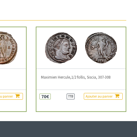
3
Maximien Hercule,1/2 follis, Siscia, 307-308
70€
au panier
Ajouter au panier
TTB