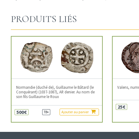
PRODUITS LIÉS
Normandie (duché de), Guillaume le Bâtard (le
Valens, num
Conquérant) (1037-1087), AR denier. Au nom de
son fils Guillaume le Roux
25€
500€
Ajouter au panier
TB+