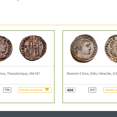
mus, Thessalonique, 364-367
Maximin II Daia, follis, Héraclée, 31
60€
Ajouter au panier
Ajouter 
TTB+
SUP