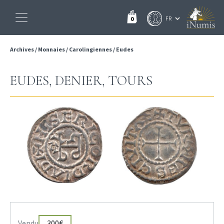
0
Archives
/
Monnaies
/
Carolingiennes
/
Eudes
EUDES, DENIER, TOURS
Vendu
300€