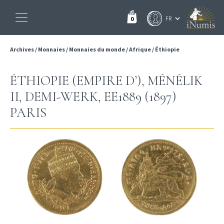
0
Archives
/
Monnaies
/
Monnaies du monde
/
Afrique
/
Éthiopie
ÉTHIOPIE (EMPIRE D’), MÉNÉLIK
II, DEMI-WERK, EE1889 (1897)
PARIS