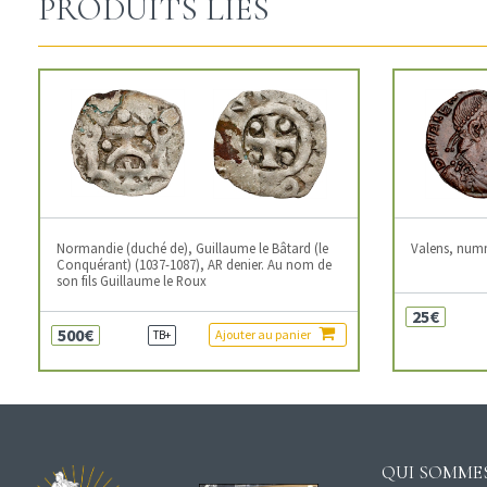
PRODUITS LIÉS
Normandie (duché de), Guillaume le Bâtard (le
Valens, num
Conquérant) (1037-1087), AR denier. Au nom de
son fils Guillaume le Roux
25€
500€
Ajouter au panier
TB+
QUI SOMMES