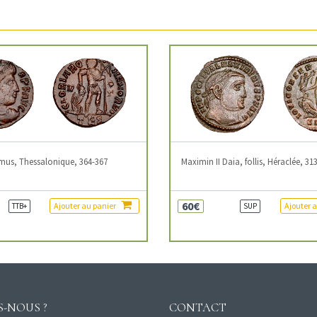
mus, Thessalonique, 364-367
Maximin II Daia, follis, Héraclée, 31
60€
Ajouter au panier
Ajouter 
TTB+
SUP
-NOUS ?
CONTACT