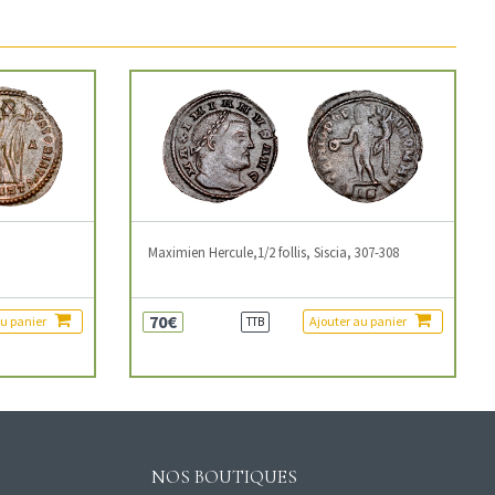
3
Maximien Hercule,1/2 follis, Siscia, 307-308
70€
au panier
Ajouter au panier
TTB
NOS BOUTIQUES