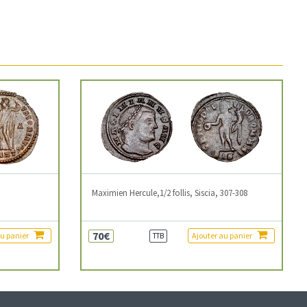
3
Maximien Hercule,1/2 follis, Siscia, 307-308
70€
au panier
Ajouter au panier
TTB