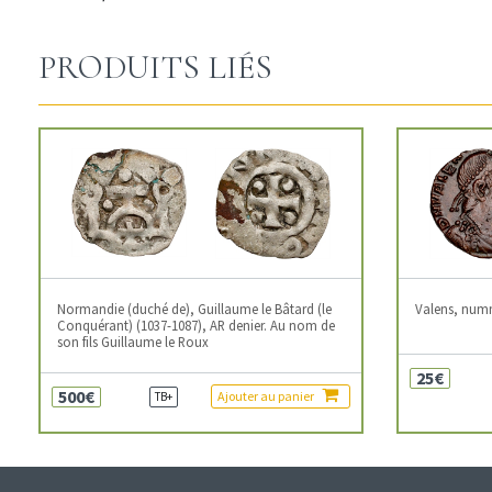
PRODUITS LIÉS
Normandie (duché de), Guillaume le Bâtard (le
Valens, num
Conquérant) (1037-1087), AR denier. Au nom de
son fils Guillaume le Roux
25€
500€
Ajouter au panier
TB+