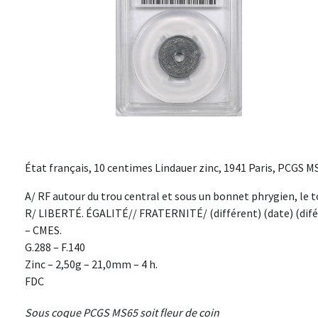
État français, 10 centimes Lindauer zinc, 1941 Paris, PCGS M
A/ RF autour du trou central et sous un bonnet phrygien, le
R/ LIBERTÉ. ÉGALITÉ// FRATERNITÉ/ (différent) (date) (difére
– CMES.
G.288 – F.140
Zinc – 2,50g – 21,0mm – 4 h.
FDC
Sous coque PCGS MS65 soit fleur de coin