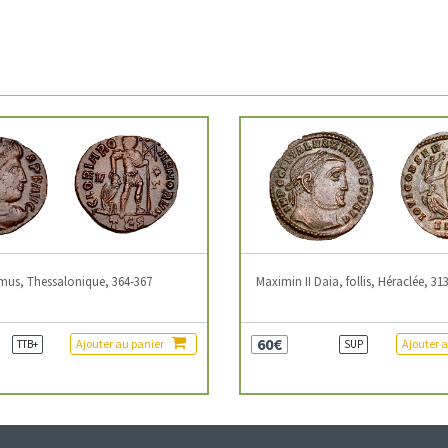
mus, Thessalonique, 364-367
Maximin II Daia, follis, Héraclée, 31
60€
Ajouter au panier
Ajouter 
TTB+
SUP