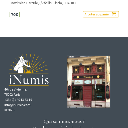
Maximien Hercule,1/2 follis, Siscia, 307-308
70€
Ajouter au panier
46 rue Vivienne,
75002 Paris
+33 (0)1 40 13 83 19
info@inumis.com
© 2026
Qui sommes-nous ?