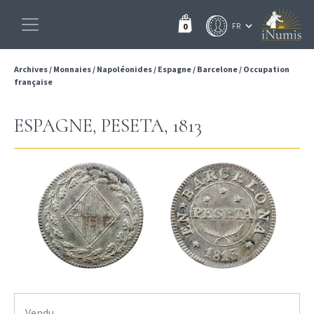
0
Archives
/
Monnaies
/
Napoléonides
/
Espagne
/
Barcelone
/
Occupation
française
ESPAGNE, PESETA, 1813
Vendu