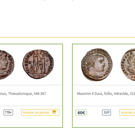
mus, Thessalonique, 364-367
Maximin II Daia, follis, Héraclée, 31
60€
Ajouter au panier
Ajouter 
TTB+
SUP