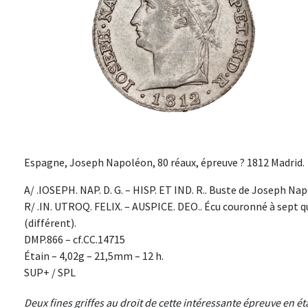
Espagne, Joseph Napoléon, 80 réaux, épreuve ? 1812 Madrid.
A/ .IOSEPH. NAP. D. G. – HISP. ET IND. R.. Buste de Joseph Na
R/ .IN. UTROQ. FELIX. – AUSPICE. DEO.. Écu couronné à sept qua
(différent).
DMP.866 – cf.CC.14715
Étain – 4,02g – 21,5mm – 12 h.
SUP+ / SPL
Deux fines griffes au droit de cette intéressante épreuve en ét