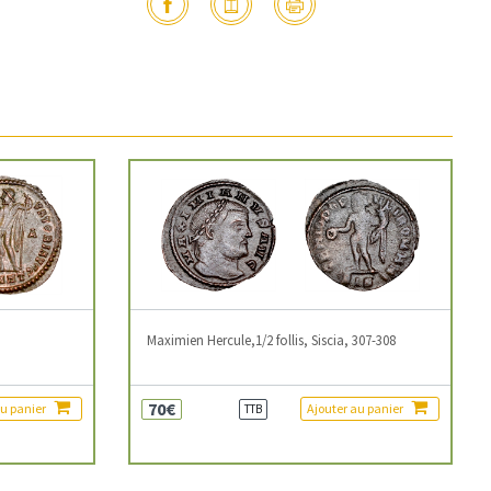
3
Maximien Hercule,1/2 follis, Siscia, 307-308
70€
au panier
Ajouter au panier
TTB