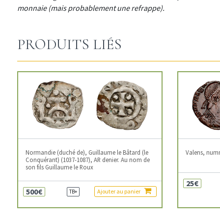
monnaie (mais probablement une refrappe).
PRODUITS LIÉS
Normandie (duché de), Guillaume le Bâtard (le
Valens, num
Conquérant) (1037-1087), AR denier. Au nom de
son fils Guillaume le Roux
25€
500€
Ajouter au panier
TB+