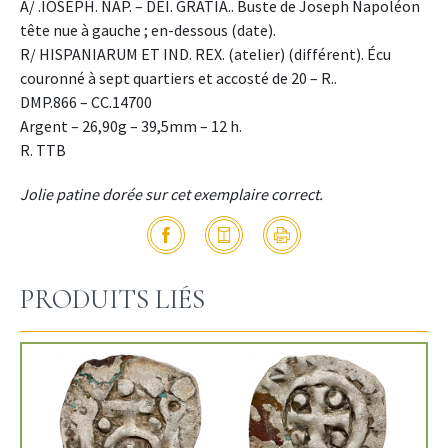
A/ .IOSEPH. NAP. – DEI. GRATIA.. Buste de Joseph Napoléon
tête nue à gauche ; en-dessous (date).
R/ HISPANIARUM ET IND. REX. (atelier) (différent). Écu
couronné à sept quartiers et accosté de 20 – R..
DMP.866 – CC.14700
Argent – 26,90g – 39,5mm – 12 h.
R. TTB
Jolie patine dorée sur cet exemplaire correct.
PRODUITS LIÉS