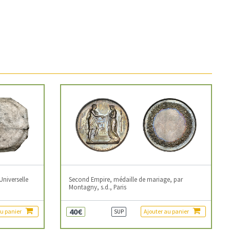
Universelle
Second Empire, médaille de mariage, par
Montagny, s.d., Paris
40€
au panier
Ajouter au panier
SUP