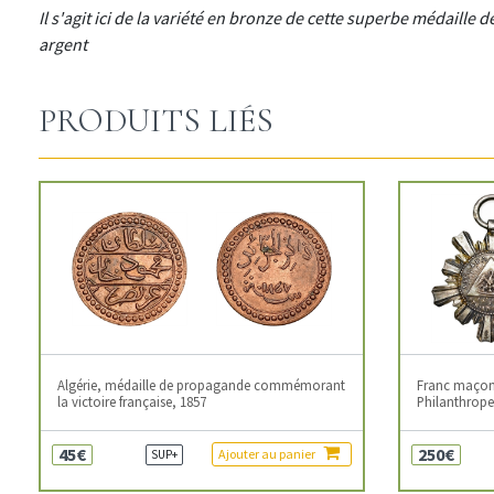
Il s'agit ici de la variété en bronze de cette superbe médaille
argent
PRODUITS LIÉS
Algérie, médaille de propagande commémorant
Franc maçonn
la victoire française, 1857
Philanthropes
45€
250€
Ajouter au panier
SUP+