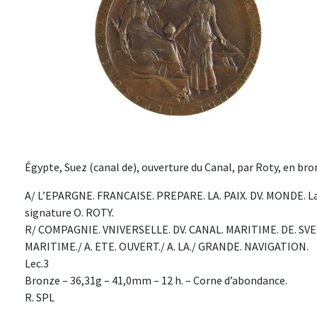
Égypte, Suez (canal de), ouverture du Canal, par Roty, en bron
A/ L’EPARGNE. FRANCAISE. PREPARE. LA. PAIX. DV. MONDE. La Fr
signature O. ROTY.
R/ COMPAGNIE. VNIVERSELLE. DV. CANAL. MARITIME. DE. SVEZ.
MARITIME./ A. ETE. OUVERT./ A. LA./ GRANDE. NAVIGATION.
Lec.3
Bronze – 36,31g – 41,0mm – 12 h. – Corne d’abondance.
R. SPL