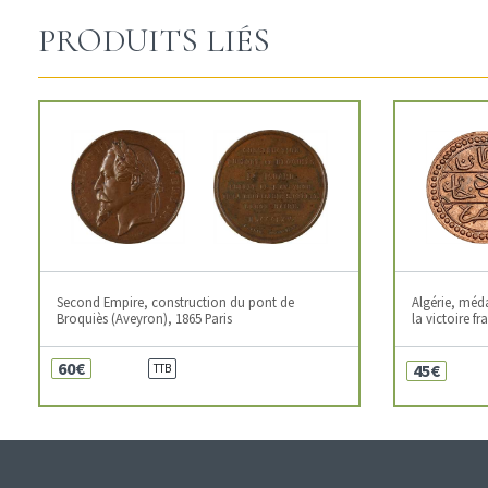
PRODUITS LIÉS
Second Empire, construction du pont de
Algérie, mé
Broquiès (Aveyron), 1865 Paris
la victoire fr
60€
45€
TTB