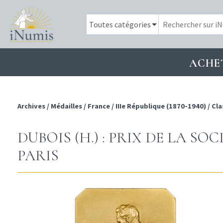
ACHE
Archives
/
Médailles
/
France
/
IIIe République (1870-1940)
/
Cla
DUBOIS (H.) : PRIX DE LA SOC
PARIS