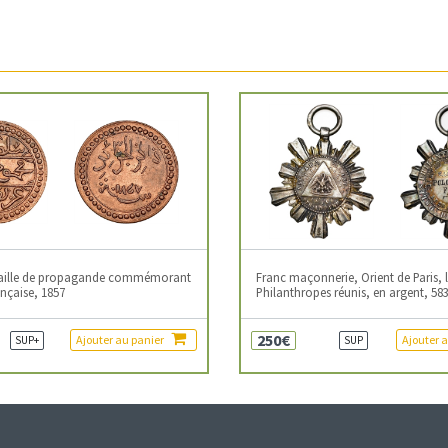
daille de propagande commémorant
Franc maçonnerie, Orient de Paris, 
ançaise, 1857
Philanthropes réunis, en argent, 583
250€
Ajouter au panier
Ajouter 
SUP+
SUP