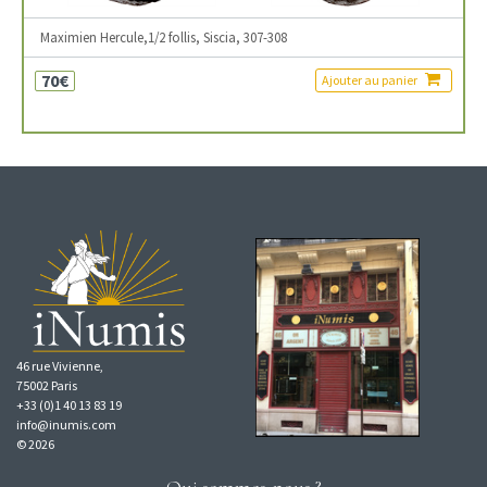
Maximien Hercule,1/2 follis, Siscia, 307-308
70€
Ajouter au panier
46 rue Vivienne,
75002 Paris
+33 (0)1 40 13 83 19
info@inumis.com
© 2026
Qui sommes-nous ?