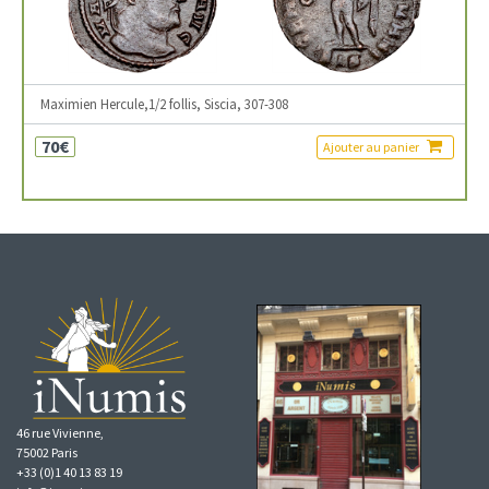
Maximien Hercule,1/2 follis, Siscia, 307-308
70€
Ajouter au panier
46 rue Vivienne,
75002 Paris
+33 (0)1 40 13 83 19