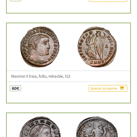
Maximin II Daia, follis, Héraclée, 313
60€
Ajouter au panier