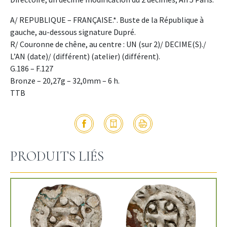
A/ REPUBLIQUE – FRANÇAISE.*. Buste de la République à
gauche, au-dessous signature Dupré.
R/ Couronne de chêne, au centre : UN (sur 2)/ DECIME(S)./
L’AN (date)/ (différent) (atelier) (différent).
G.186 – F.127
Bronze – 20,27g – 32,0mm – 6 h.
TTB
PRODUITS LIÉS