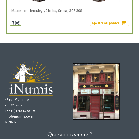
Maximien Hercule,1/2 follis, Siscia, 307-308
70€
Ajouter au panier
46 rue Vivienne,
75002 Paris
+33 (0)1 40 13 83 19
info@inumis.com
© 2026
Qui sommes-nous ?