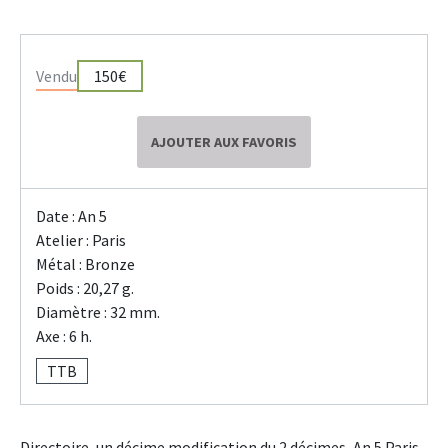
Vendu
150€
AJOUTER AUX FAVORIS
Date : An 5
Atelier : Paris
Métal : Bronze
Poids : 20,27 g.
Diamètre : 32 mm.
Axe : 6 h.
TTB
Directoire, un décime modification du 2 décimes, An 5 Paris.