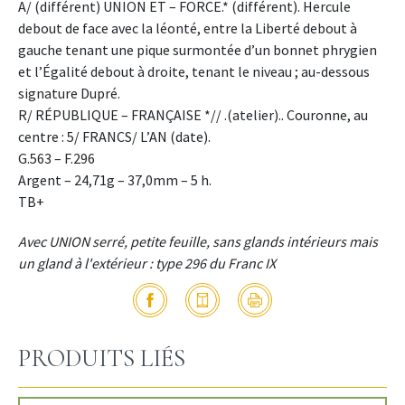
A/ (différent) UNION ET – FORCE.* (différent). Hercule
debout de face avec la léonté, entre la Liberté debout à
gauche tenant une pique surmontée d’un bonnet phrygien
et l’Égalité debout à droite, tenant le niveau ; au-dessous
signature Dupré.
R/ RÉPUBLIQUE – FRANÇAISE *// .(atelier).. Couronne, au
centre : 5/ FRANCS/ L’AN (date).
G.563 – F.296
Argent – 24,71g – 37,0mm – 5 h.
TB+
Avec UNION serré, petite feuille, sans glands intérieurs mais
un gland à l'extérieur : type 296 du Franc IX
PRODUITS LIÉS