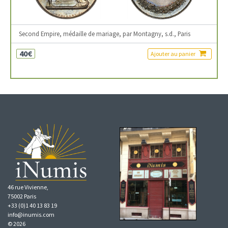
Second Empire, médaille de mariage, par Montagny, s.d., Paris
40€
Ajouter au panier
46 rue Vivienne,
75002 Paris
+33 (0)1 40 13 83 19
info@inumis.com
© 2026