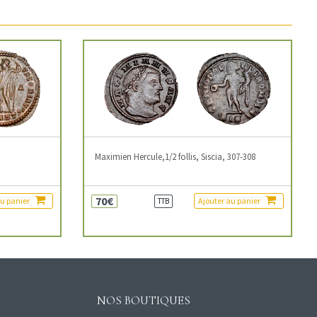
3
Maximien Hercule,1/2 follis, Siscia, 307-308
70€
au panier
Ajouter au panier
TTB
NOS BOUTIQUES