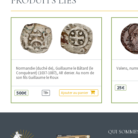
PRODUITS LIÉS
Normandie (duché de), Guillaume le Bâtard (le
Valens, num
Conquérant) (1037-1087), AR denier. Au nom de
son fils Guillaume le Roux
25€
500€
Ajouter au panier
TB+
QUI SOMMES