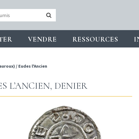
TER
VENDRE
RESSOURCES
I
auroux)
/
Eudes l'Ancien
ES L’ANCIEN, DENIER