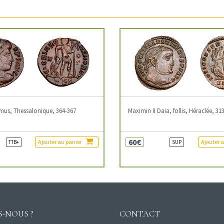
mus, Thessalonique, 364-367
Maximin II Daia, follis, Héraclée, 31
60€
Ajouter au panier
Ajouter 
TTB+
SUP
-NOUS ?
CONTACT