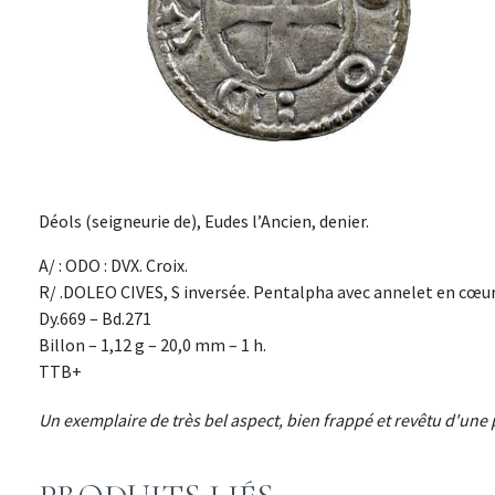
Déols (seigneurie de), Eudes l’Ancien, denier.
A/ : ODO : DVX. Croix.
R/ .DOLEO CIVES, S inversée. Pentalpha avec annelet en cœur
Dy.669 – Bd.271
Billon – 1,12 g – 20,0 mm – 1 h.
TTB+
Un exemplaire de très bel aspect, bien frappé et revêtu d'une 