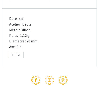
Date : s.d
Atelier : Déols
Métal : Billon
Poids : 1,12 g.
Diamètre : 20 mm.
Axe : 1 h.
TTB+