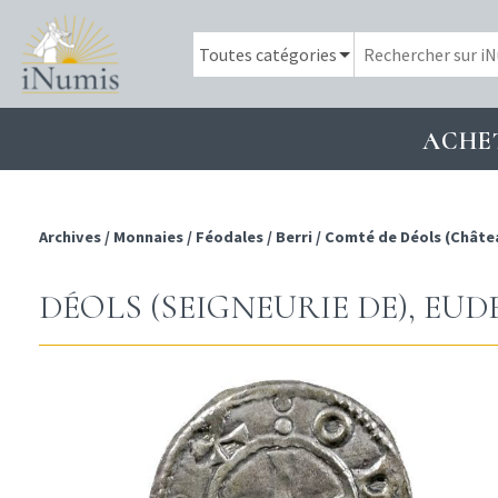
ACHE
Archives
/
Monnaies
/
Féodales
/
Berri
/
Comté de Déols (Châte
DÉOLS (SEIGNEURIE DE), EUD