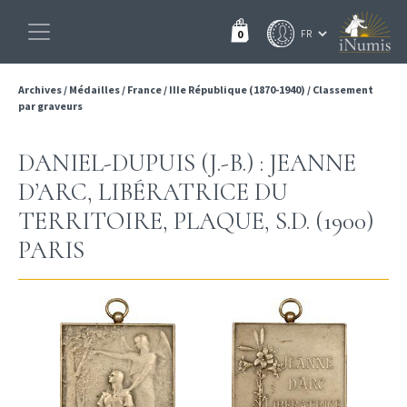
0
Archives
/
Médailles
/
France
/
IIIe République (1870-1940)
/
Classement
par graveurs
DANIEL-DUPUIS (J.-B.) : JEANNE
D’ARC, LIBÉRATRICE DU
TERRITOIRE, PLAQUE, S.D. (1900)
PARIS