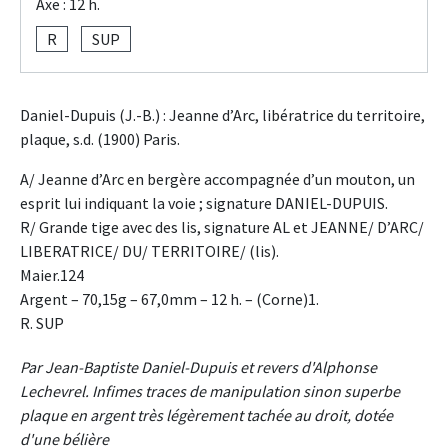
Axe : 12 h.
R
SUP
Daniel-Dupuis (J.-B.) : Jeanne d’Arc, libératrice du territoire,
plaque, s.d. (1900) Paris.
A/ Jeanne d’Arc en bergère accompagnée d’un mouton, un
esprit lui indiquant la voie ; signature DANIEL-DUPUIS.
R/ Grande tige avec des lis, signature AL et JEANNE/ D’ARC/
LIBERATRICE/ DU/ TERRITOIRE/ (lis).
Maier.124
Argent – 70,15g – 67,0mm – 12 h. – (Corne)1.
R. SUP
Par Jean-Baptiste Daniel-Dupuis et revers d'Alphonse
Lechevrel. Infimes traces de manipulation sinon superbe
plaque en argent très légèrement tachée au droit, dotée
d'une bélière