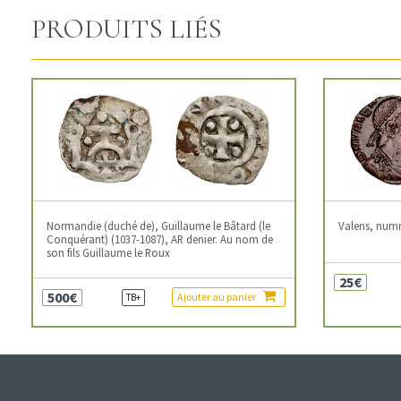
PRODUITS LIÉS
Normandie (duché de), Guillaume le Bâtard (le
Valens, num
Conquérant) (1037-1087), AR denier. Au nom de
son fils Guillaume le Roux
25€
500€
Ajouter au panier
TB+