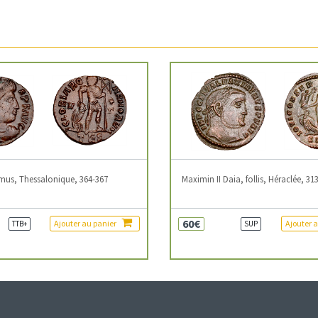
mus, Thessalonique, 364-367
Maximin II Daia, follis, Héraclée, 31
60€
Ajouter au panier
Ajouter 
TTB+
SUP