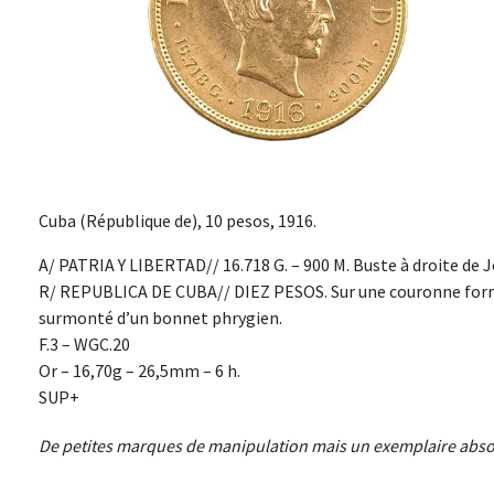
Cuba (République de), 10 pesos, 1916.
A/ PATRIA Y LIBERTAD// 16.718 G. – 900 M. Buste à droite de J
R/ REPUBLICA DE CUBA// DIEZ PESOS. Sur une couronne formée
surmonté d’un bonnet phrygien.
F.3 – WGC.20
Or – 16,70g – 26,5mm – 6 h.
SUP+
De petites marques de manipulation mais un exemplaire abso