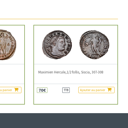
3
Maximien Hercule,1/2 follis, Siscia, 307-308
70€
au panier
Ajouter au panier
TTB