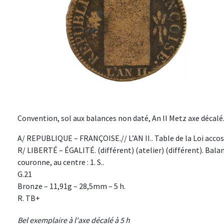
Convention, sol aux balances non daté, An II Metz axe décalé
A/ REPUBLIQUE – FRANÇOISE.// L’AN II.. Table de la Loi accost
R/ LIBERTÉ – ÉGALITÉ. (différent) (atelier) (différent). Ba
couronne, au centre : 1. S..
G.21
Bronze – 11,91g – 28,5mm – 5 h.
R. TB+
Bel exemplaire à l'axe décalé à 5 h