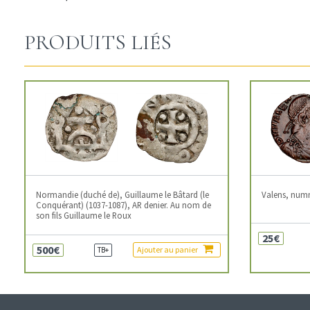
PRODUITS LIÉS
Normandie (duché de), Guillaume le Bâtard (le
Valens, num
Conquérant) (1037-1087), AR denier. Au nom de
son fils Guillaume le Roux
25€
500€
Ajouter au panier
TB+