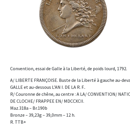
Convention, essai de Galle à la Liberté, de poids lourd, 1792.
A/ LIBERTE FRANÇOISE. Buste de la Liberté à gauche au-dev
GALLE et au-dessous L’AN I. DE LA R. F..
R/ Couronne de chêne, au centre : A LA/ CONVENTION/ NAT
DE CLOCHE/ FRAPPEE EN/ MDCCXCII.
Maz.318a – Br.190b
Bronze – 39,23g – 39,0mm – 12 h.
R. TTB+