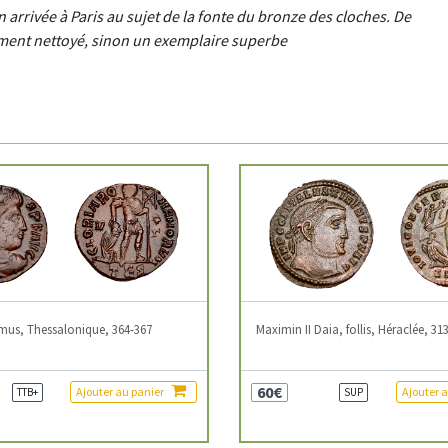
 arrivée à Paris au sujet de la fonte du bronze des cloches. De
nement nettoyé, sinon un exemplaire superbe
mus, Thessalonique, 364-367
Maximin II Daia, follis, Héraclée, 31
60€
Ajouter au panier
Ajouter 
TTB+
SUP