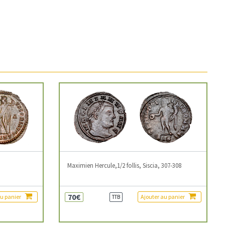
3
Maximien Hercule,1/2 follis, Siscia, 307-308
70€
au panier
Ajouter au panier
TTB