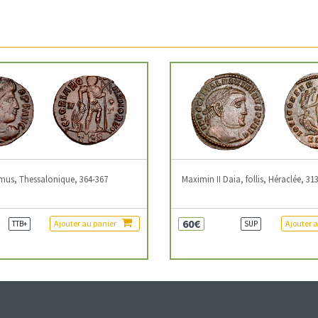
mus, Thessalonique, 364-367
Maximin II Daia, follis, Héraclée, 31
60€
Ajouter au panier
Ajouter 
TTB+
SUP