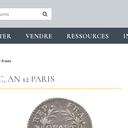
TER
VENDRE
RESSOURCES
I
 franc
 AN 12 PARIS