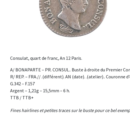
Consulat, quart de franc, An 12 Paris.
A/ BONAPARTE – PR. CONSUL.. Buste à droite du Premier Cons
R/ REP. – FRA.// .(différent). AN (date). .(atelier).. Couronne d
G.342 – F.157
Argent – 1,21g – 15,5mm – 6 h.
TTB / TTB+
Fines hairlines et petites traces sur le buste pour ce bel exemp