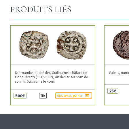
PRODUITS LIÉS
Normandie (duché de), Guillaume le Bâtard (le
Valens, num
Conquérant) (1037-1087), AR denier. Au nom de
son fils Guillaume le Roux
25€
500€
Ajouter au panier
TB+