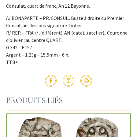
Consulat, quart de franc, An 12 Bayonne.
A/ BONAPARTE – PR. CONSUL.. Buste à droite du Premier
Consul, au-dessous signature Tiolier.
R/ REP. – FRA.// .(différent). AN (date). .(atelier).. Couronne
d’olivier ; au centre QUART.
G.342 – F.157
Argent – 1,23g – 15,5mm – 6 h.
TTB+
PRODUITS LIÉS