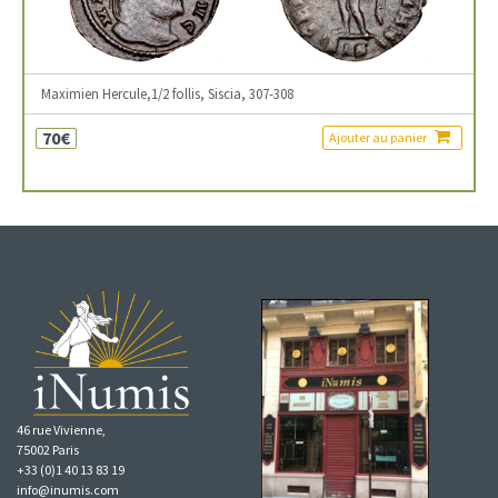
Maximien Hercule,1/2 follis, Siscia, 307-308
70€
Ajouter au panier
46 rue Vivienne,
75002 Paris
+33 (0)1 40 13 83 19
info@inumis.com