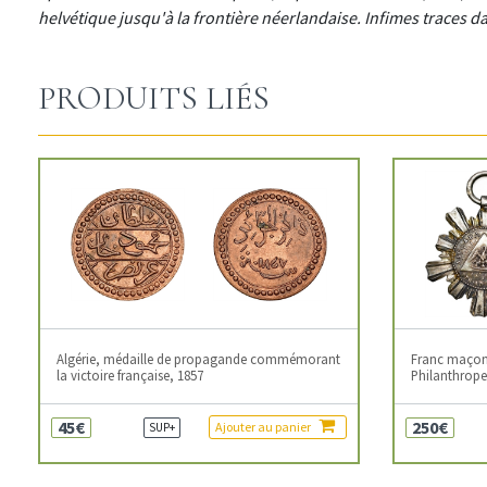
helvétique jusqu'à la frontière néerlandaise. Infimes traces 
PRODUITS LIÉS
Algérie, médaille de propagande commémorant
Franc maçonn
la victoire française, 1857
Philanthropes
45€
250€
Ajouter au panier
SUP+