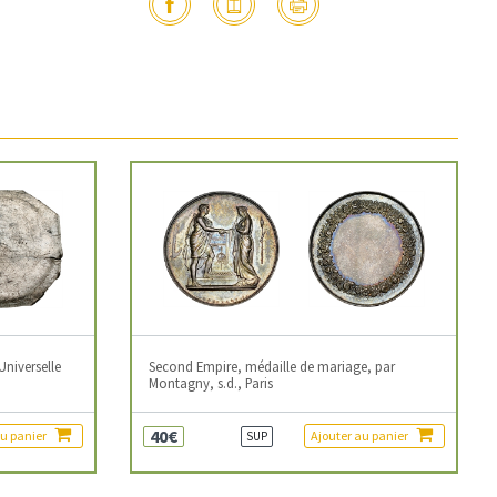
Universelle
Second Empire, médaille de mariage, par
Montagny, s.d., Paris
40€
au panier
Ajouter au panier
SUP