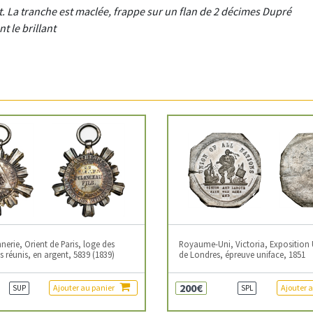
nt. La tranche est maclée, frappe sur un flan de 2 décimes Dupré
t le brillant
erie, Orient de Paris, loge des
Royaume-Uni, Victoria, Exposition 
 réunis, en argent, 5839 (1839)
de Londres, épreuve uniface, 1851
200€
Ajouter au panier
Ajouter 
SUP
SPL