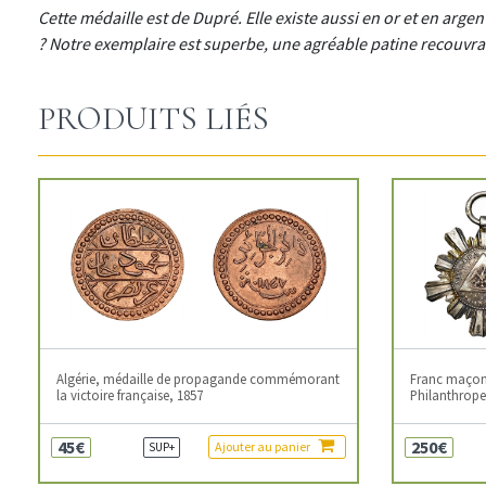
Cette médaille est de Dupré. Elle existe aussi en or et en arge
? Notre exemplaire est superbe, une agréable patine recouvran
PRODUITS LIÉS
Algérie, médaille de propagande commémorant
Franc maçonn
la victoire française, 1857
Philanthropes
45€
250€
Ajouter au panier
SUP+