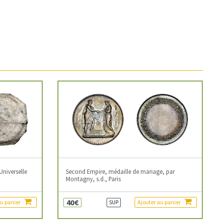
Universelle
Second Empire, médaille de mariage, par
Montagny, s.d., Paris
40€
au panier
Ajouter au panier
SUP