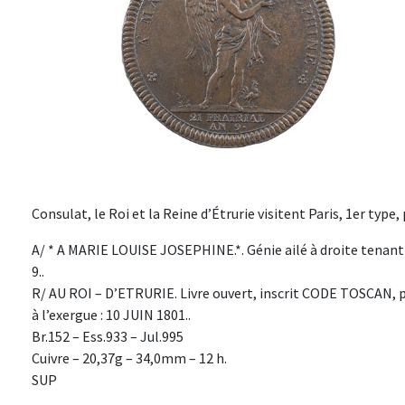
Consulat, le Roi et la Reine d’Étrurie visitent Paris, 1er type,
A/ * A MARIE LOUISE JOSEPHINE.*. Génie ailé à droite tenant u
9..
R/ AU ROI – D’ETRURIE. Livre ouvert, inscrit CODE TOSCAN, po
à l’exergue : 10 JUIN 1801..
Br.152 – Ess.933 – Jul.995
Cuivre – 20,37g – 34,0mm – 12 h.
SUP