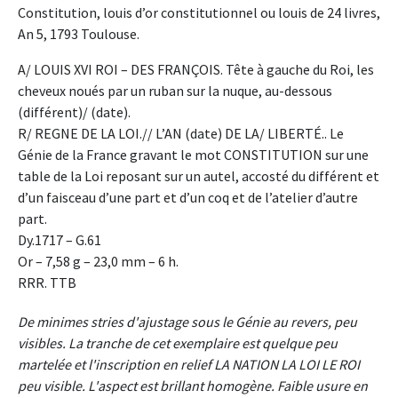
Constitution, louis d’or constitutionnel ou louis de 24 livres,
An 5, 1793 Toulouse.
A/ LOUIS XVI ROI – DES FRANÇOIS. Tête à gauche du Roi, les
cheveux noués par un ruban sur la nuque, au-dessous
(différent)/ (date).
R/ REGNE DE LA LOI.// L’AN (date) DE LA/ LIBERTÉ.. Le
Génie de la France gravant le mot CONSTITUTION sur une
table de la Loi reposant sur un autel, accosté du différent et
d’un faisceau d’une part et d’un coq et de l’atelier d’autre
part.
Dy.1717 – G.61
Or – 7,58 g – 23,0 mm – 6 h.
RRR. TTB
De minimes stries d'ajustage sous le Génie au revers, peu
visibles. La tranche de cet exemplaire est quelque peu
martelée et l'inscription en relief LA NATION LA LOI LE ROI
peu visible. L'aspect est brillant homogène. Faible usure en