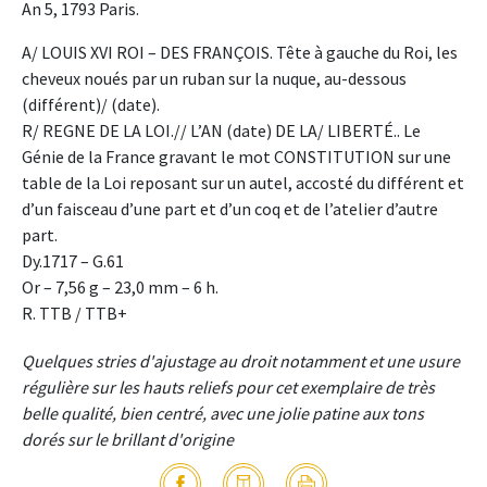
An 5, 1793 Paris.
A/ LOUIS XVI ROI – DES FRANÇOIS. Tête à gauche du Roi, les
cheveux noués par un ruban sur la nuque, au-dessous
(différent)/ (date).
R/ REGNE DE LA LOI.// L’AN (date) DE LA/ LIBERTÉ.. Le
Génie de la France gravant le mot CONSTITUTION sur une
table de la Loi reposant sur un autel, accosté du différent et
d’un faisceau d’une part et d’un coq et de l’atelier d’autre
part.
Dy.1717 – G.61
Or – 7,56 g – 23,0 mm – 6 h.
R. TTB / TTB+
Quelques stries d'ajustage au droit notamment et une usure
régulière sur les hauts reliefs pour cet exemplaire de très
belle qualité, bien centré, avec une jolie patine aux tons
dorés sur le brillant d'origine