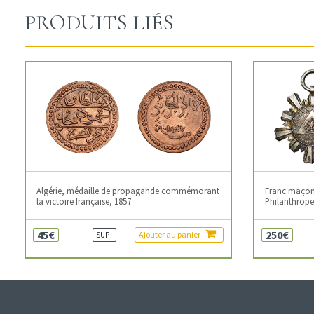
PRODUITS LIÉS
Algérie, médaille de propagande commémorant
Franc maçonn
la victoire française, 1857
Philanthropes
45€
250€
Ajouter au panier
SUP+