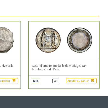
Universelle
Second Empire, médaille de mariage, par
Montagny, s.d., Paris
40€
au panier
Ajouter au panier
SUP