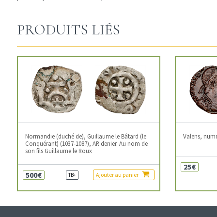
PRODUITS LIÉS
Normandie (duché de), Guillaume le Bâtard (le
Valens, num
Conquérant) (1037-1087), AR denier. Au nom de
son fils Guillaume le Roux
25€
500€
Ajouter au panier
TB+