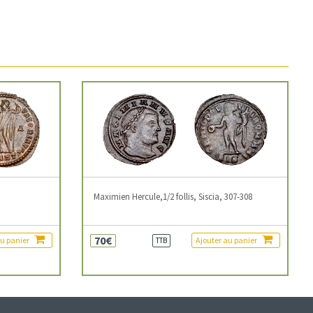
3
Maximien Hercule,1/2 follis, Siscia, 307-308
70€
au panier
Ajouter au panier
TTB