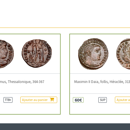
mus, Thessalonique, 364-367
Maximin II Daia, follis, Héraclée, 31
60€
Ajouter au panier
Ajouter 
TTB+
SUP