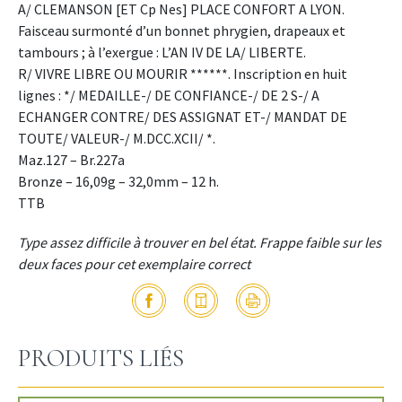
A/ CLEMANSON [ET Cp Nes] PLACE CONFORT A LYON.
Faisceau surmonté d’un bonnet phrygien, drapeaux et
tambours ; à l’exergue : L’AN IV DE LA/ LIBERTE.
R/ VIVRE LIBRE OU MOURIR ******. Inscription en huit
lignes : */ MEDAILLE-/ DE CONFIANCE-/ DE 2 S-/ A
ECHANGER CONTRE/ DES ASSIGNAT ET-/ MANDAT DE
TOUTE/ VALEUR-/ M.DCC.XCII/ *.
Maz.127 – Br.227a
Bronze – 16,09g – 32,0mm – 12 h.
TTB
Type assez difficile à trouver en bel état. Frappe faible sur les
deux faces pour cet exemplaire correct
PRODUITS LIÉS