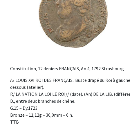
Constitution, 12 deniers FRANÇAIS, An 4, 1792 Strasbourg.
A/ LOUIS XVI ROI DES FRANÇAIS.. Buste drapé du Roi à gauche, 
dessous (atelier).
R/ LA NATION LA LOI LE ROI// (date). (An) DE LA LIB. (différ
D., entre deux branches de chêne.
G.15 – Dy.1723
Bronze – 11,12g – 30,0mm – 6 h.
TTB