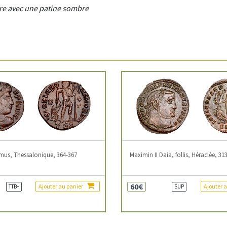
ire avec une patine sombre
mus, Thessalonique, 364-367
Maximin II Daia, follis, Héraclée, 31
60€
Ajouter au panier
Ajouter 
TTB+
SUP