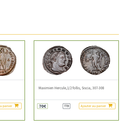
3
Maximien Hercule,1/2 follis, Siscia, 307-308
70€
au panier
Ajouter au panier
TTB