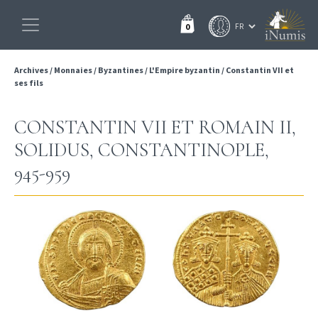
0
Archives
/
Monnaies
/
Byzantines
/
L'Empire byzantin
/
Constantin VII et
ses fils
CONSTANTIN VII ET ROMAIN II,
SOLIDUS, CONSTANTINOPLE,
945-959